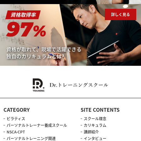
資格取得率
詳しく見る
97
%
資格が取れて、現場で活躍できる
独自のカリキュラムとは?
CATEGORY
SITE CONTENTS
ピラティス
スクール理念
パーソナルトレーナー養成スクール
カリキュラム
NSCA-CPT
講師紹介
パーソナルトレーニング関連
インタビュー