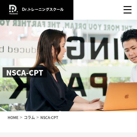
NSCA-CPT
HOME
コラム
NSCA-CPT