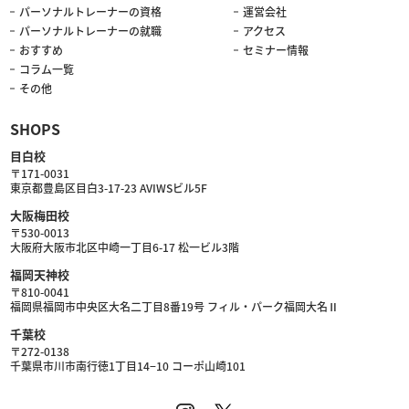
パーソナルトレーナーの資格
運営会社
パーソナルトレーナーの就職
アクセス
おすすめ
セミナー情報
コラム一覧
その他
SHOPS
目白校
〒171-0031
東京都豊島区目白3-17-23 AVIWSビル5F
大阪梅田校
〒530-0013
大阪府大阪市北区中崎一丁目6-17 松一ビル3階
福岡天神校
〒810-0041
福岡県福岡市中央区大名二丁目8番19号 フィル・パーク福岡大名Ⅱ
千葉校
〒272-0138
千葉県市川市南行徳1丁目14−10 コーポ山崎101