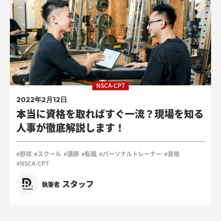
NSCA-CPT
2022年2月12日
本当に資格を取ればすぐ一流？現場を知る
人事が徹底解説します！
#野球
#スクール
#講師
#転職
#パーソナルトレーナー
#資格
#NSCA-CPT
スタッフ
執筆者